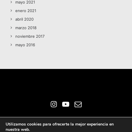
mayo 2021
enero 2021
abril 2020
marzo 2018
noviembre 2017
mayo 2016
© 2026
Rafael Salmerón. Escritor e Ilustrador
All Rights Reserved
Utilizamos cookies para ofrecerte la mejor experiencia en
ǀ
Aviso Legal
ǀ
Política de Cookies
nuestra web.