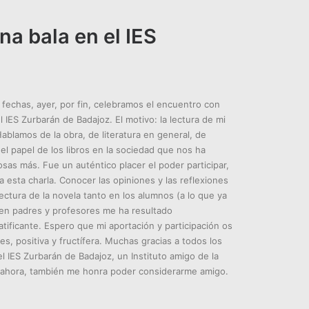
na bala en el IES
fechas, ayer, por fin, celebramos el encuentro con
 IES Zurbarán de Badajoz. El motivo: la lectura de mi
ablamos de la obra, de literatura en general, de
del papel de los libros en la sociedad que nos ha
osas más. Fue un auténtico placer el poder participar,
a esta charla. Conocer las opiniones y las reflexiones
ectura de la novela tanto en los alumnos (a lo que ya
n padres y profesores me ha resultado
ificante. Espero que mi aportación y participación os
es, positiva y fructífera. Muchas gracias a todos los
l IES Zurbarán de Badajoz, un Instituto amigo de la
ue, ahora, también me honra poder considerarme amigo.