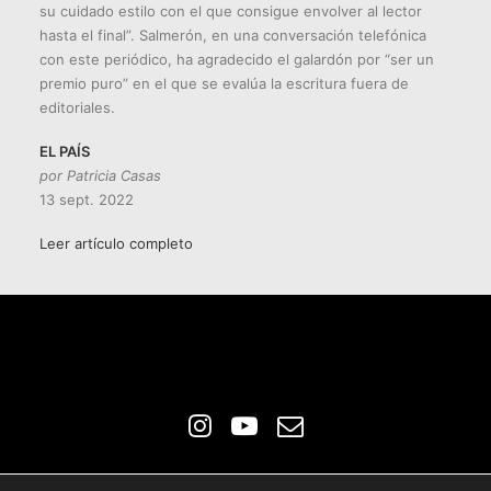
su cuidado estilo con el que consigue envolver al lector
hasta el final”. Salmerón, en una conversación telefónica
con este periódico, ha agradecido el galardón por “ser un
premio puro” en el que se evalúa la escritura fuera de
editoriales.
EL PAÍS
por Patricia Casas
13 sept. 2022
Leer artículo completo
© 2026
Rafael Salmerón. Escritor e Ilustrador
All Rights Reserved