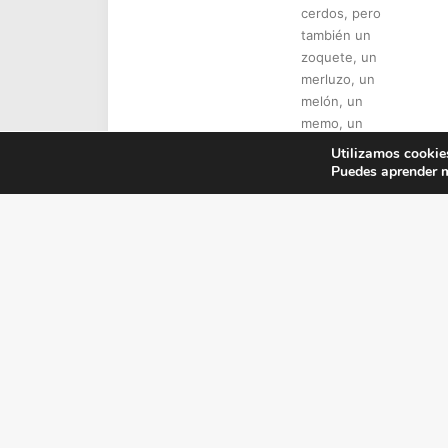
cerdos, pero
también un
zoquete, un
merluzo, un
melón, un
memo, un
berzotas, un
Utilizamos cookies
idiota, un
Puedes aprender m
tonto del
bote, un
cabeza
hueca y otro
montón de
cosas igual
de malas.
Aun así llegó
a ser rey de
Inglaterra, no
sin antes
aprender