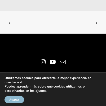
© 2026
Rafael Salmerón. Escritor e Ilustrador
All Rights Reserved
Utilizamos cookies para ofrecerte la mejor experiencia en
ǀ
Aviso Legal
ǀ
Política de Cookies
nuestra web.
Puedes aprender más sobre qué cookies utilizamos o
desactivarlas en los
ajustes
.
Aceptar